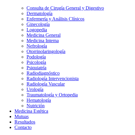
Consulta de Cirugía General y Digestivo
Dermatología
Enfermería y Análisis Clínicos
Ginecología
Logopedia
Medicina General
Medicina Interna
Nefrología
Otorrinolaringología
Podología
Psicología
Psiquiatría
Radiodiagnóstico
Radiología Intervencionista
Radiología Vascular
Urología
Traumatología y Ortopedia
Hematología
Nutrición
Medicina Estética
Mutuas
Resultados
Contacto