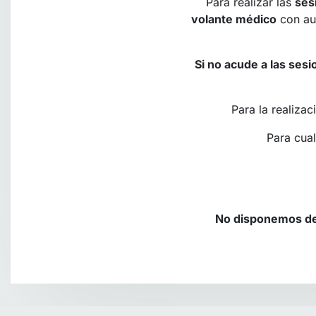
Para realizar las
ses
volante médico
con aut
Si no acude a las ses
Para la realiza
Para cua
No disponemos de s