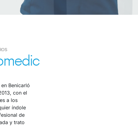
ROS
omedic
en Benicarló
2013, con el
es a los
uier índole
fesional de
ada y trato