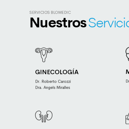
SERVICIOS BLOMEDIC
Nuestros
Servici
Especialidad que se encarga al
cuidado del sistema reproductor
femenino, se ocupa de la totalidad del
útero, vagina y ovarios.
GINECOLOGÍA
Saber más
D
Dr. Roberto Carozzi
Dra. Angels Miralles
Especialidad que se ocupa del
estudio de la anatomía, fisiología,
patología, promoción de salud,
prevención, clínica, terapéutica y
rehabilitación de las enfermedades del