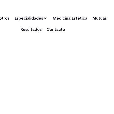
otros
Especialidades
Medicina Estética
Mutuas
Resultados
Contacto
EN BLO MEDIC
Tu bienesta
uestra pasi