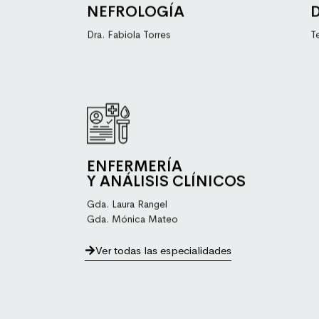
NEFROLOGÍA
aparato urinario.
Dra. Fabiola Torres
T
Saber más
Los servicios que ofrece el centro a nivel de enfermerí
enfermos y heridos, así de como de otras tareas sanit
ENFERMERÍA
Y ANÁLISIS CLÍNICOS
Gda. Laura Rangel
Gda. Mónica Mateo
Ver todas las especialidades