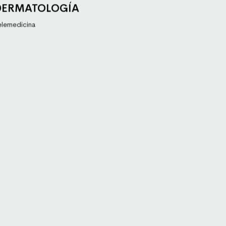
DERMATOLOGÍA
Saber más
elemedicina
a es la atención de los
arias, siguiendo pautas
clínicas.
Saber más