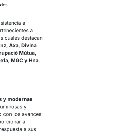
ades
asistencia a
rtenecientes a
as cuales destacan
nz, Axa, Divina
grupació Mútua,
Asefa, MGC y Hna
,
s y modernas
 luminosas y
to con los avances
porcionar a
 respuesta a sus