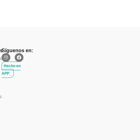
es
Síguenos en:
idad
Hecho en
APP_
s